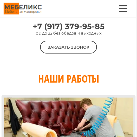
Skip
to
Tog
content
Nav
Услуги
+7 (917) 379-95-85
c 9 до 22 без обедов и выходных
Цены
ЗАКАЗАТЬ ЗВОНОК
Материалы
Наши работы
О компании
НАШИ РАБОТЫ
Контакты